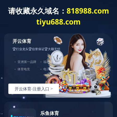
乐动网页版
欢迎光临乐动网页版-乐动（中国） 官网，全国咨询热线：18605375
网站乐动网页版
公司简介
产品展示
工程
>
您现在的位置：
网站乐动网页版
反应釜
乐动网页版-乐动（中