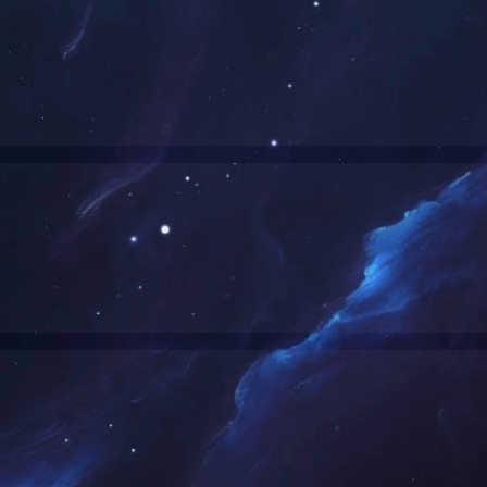
中
换热器
非标容器
用金属配件
撬装多功能集油器
化工设备及
ODUCT DISP
产品展示
器、反应釜、换热器、塔器的设计生产施工与技术服务为一