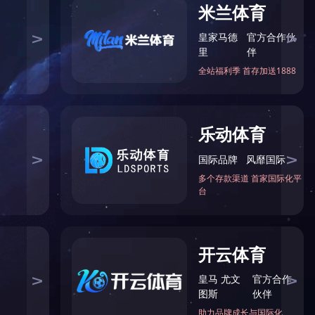
压力容器
塔器
管道安装
LAY
体的综合性企业