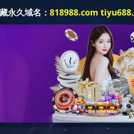
5375526
工程案例
新闻资讯
厂房展示
车间设备