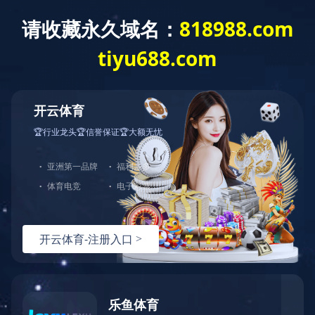
乐动网页版
欢迎光临乐动网页版-乐动（中国） 官网，全国咨询热线：18605375
网站乐动网页版
公司简介
产品展示
工程
>
您现在的位置：
网站乐动网页版
产品展示
乐动网页版-乐动（中