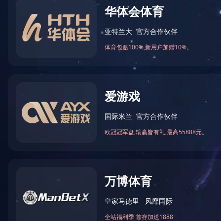
>
您现在的位置：
网站乐动网页版
新闻资讯
乐
2026
1/29
乐动网页版-乐动（中国）
被阅读：
2074次
乐动网页版-乐动（中国） 的安全装置要求涵盖安全阀、易熔塞
安全阀：
功能：作为核心安全装置，当瓶内压力超过设定值时自动开启泄压