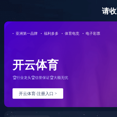
乐动网页版
欢迎光临乐动网页版-乐动（中国） 官网，全国咨询热线：1860
网站乐动网页版
公司简介
产品展示