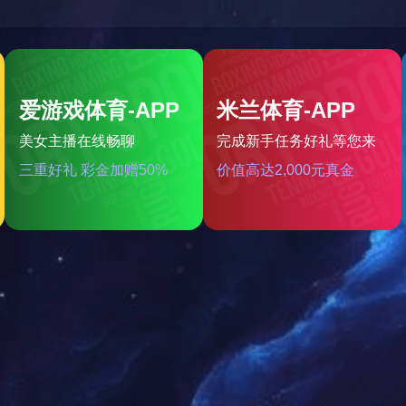
启压力的87%。安全阀需通过压力试验和校验，确保性能可靠。例如，在1
力防止爆炸。
气。易熔塞由塞体、易熔合金、压紧螺钉和密封圈组成，需通过密性试验（工
力低时，另一只压力高的空气瓶开启时，止回阀可阻止空气倒流至低压瓶
。
内清洁。例如，通过积液排放截止阀定期清理瓶内积水。