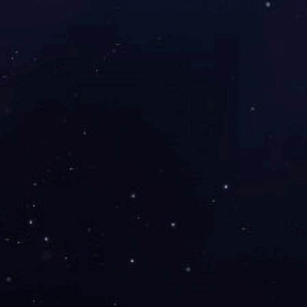
下一条:
哪些化工行业使用非标容器
微信
手机站
微信二维码
查看手机站