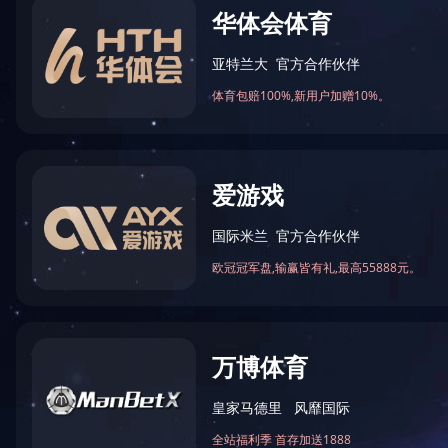
>
您现在的位置：
网站乐动网页版
反应釜
乐动网页版-乐动（
反应釜
国）
船
PR
主营：压力容