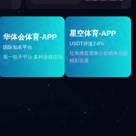
上一页
下一页
产品分类
Product
反应釜
乐动网页版-乐动（中国）
换热器
非标容器
压力容器
塔器
船用金属配件
撬装多功能集油器
化工设备及管道安装