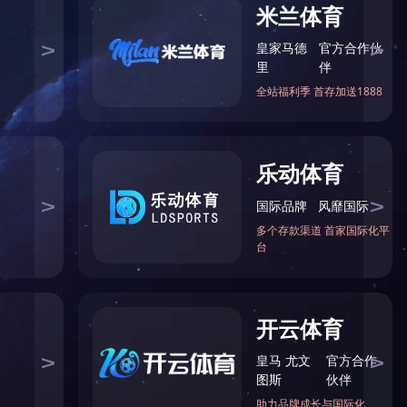
压力容器
塔器
管道安装
LAY
体的综合性企业