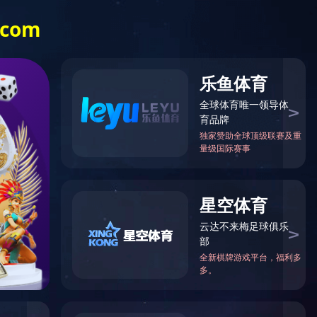
网站乐动网
产品展示
乐动网页版-
页版
乐动（中
国）
乐动网页版-乐
动（中国）