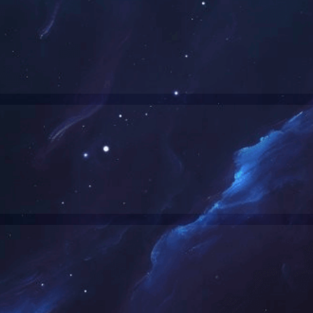
中
换热器
非标容器
用金属配件
撬装多功能集油器
化工设备及
ODUCT DISP
撬装多功能集油器
器、反应釜、换热器、塔器的设计生产施工与技术服务为一