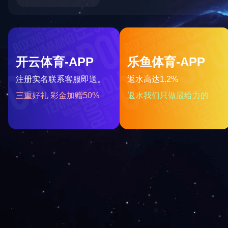
总计0页 [ ]
微信
手机站
微信二维码
查看手机站