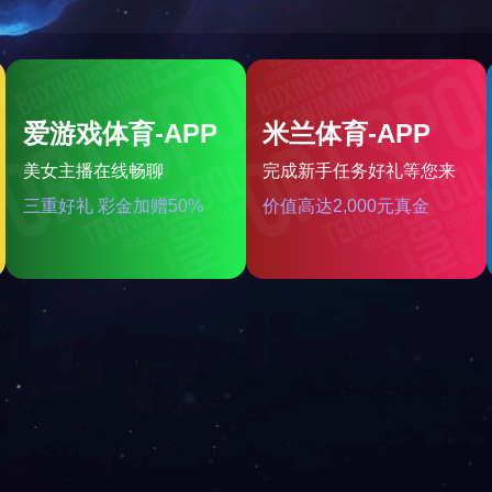
乐动网页版-乐动（中国）
Contact Us
联系人：边经理
手机：18605375526
手机：13863755665
电话：0537-3865111 0537-3863111
网址：hobbiestree.com
地址：山东省济宁市高新区王因工业园