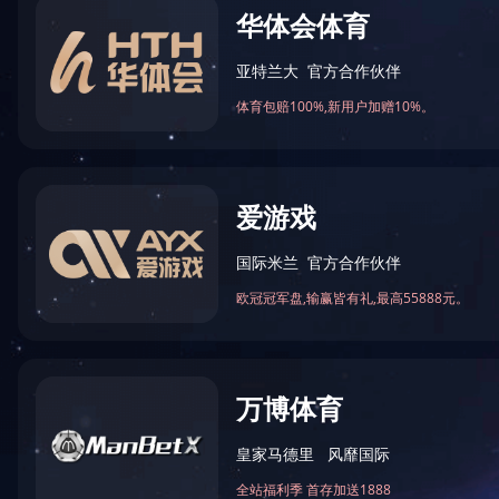
>
您现在的位置：
网站乐动网页版
撬装多功能集油器
乐动网页版-乐动（
反应釜
国）
船
PR
主营：压力容