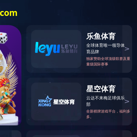
网站乐动网
产品展示
乐动网页版-
页版
乐动（中
国）
乐动网页版-乐
动（中国）