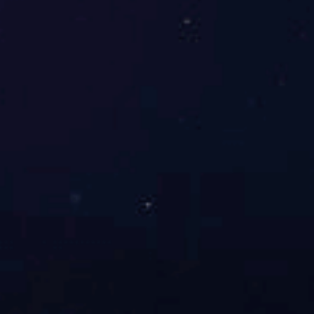
非标压力容器的作用及重要性
非标压力容器可以储存各种压缩物
船用空气瓶的压力如何检查
船用空气瓶作为船舶上的重要设备
的。
船用空气瓶调整方法有哪些
以下是船用空气瓶厂家对船用空气