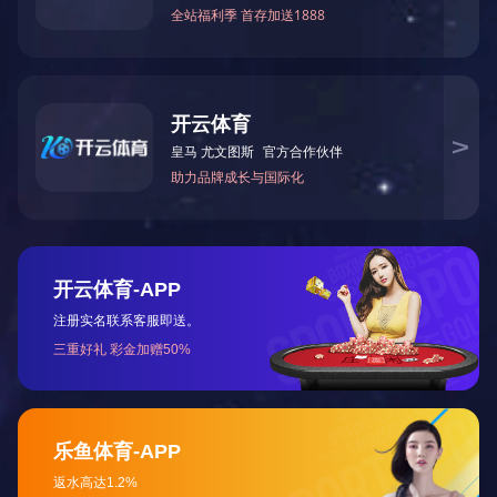
保养换热器有哪些注意事项
山东压力容器厂家报价给大家介绍
呢？
如何保持船用空气瓶的压力？
乐动网页版-乐动（中国） 厂家
船舶采用乐动网页版-乐动（中