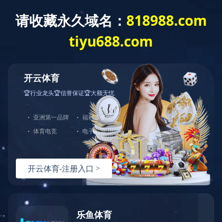
乐动网页版
欢迎光临乐动网页版-乐动（中国） 官网，全国咨询热线：18605375
网站乐动网页版
公司简介
产品展示
工程
>
您现在的位置：
网站乐动网页版
换热器
乐动网页版-乐动（中