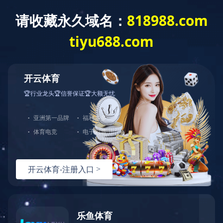
乐动网页版
欢迎光临乐动网页版-乐动（中国） 官网，全国咨询热线：18605375
网站乐动网页版
公司简介
产品展示
工程
>
您现在的位置：
网站乐动网页版
乐动网页版-乐动（中国）
CONTACT US