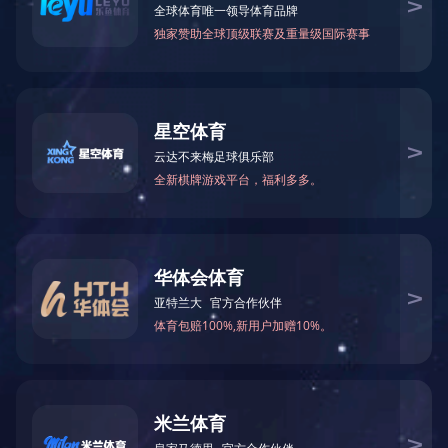
乐动网页版-乐动（中国）
主营：压力容器、反应釜、换热器、塔器的设计生产施工与
技术服务为一体的综合性企业
乐动网页版-乐动（中国）
联系人：边经理
手机：18605375526
手机：13863755665
电话：0537-3865111 0537-3863111
网址：
hobbiestree.com
地址：山东省济宁市高新区王因工业园