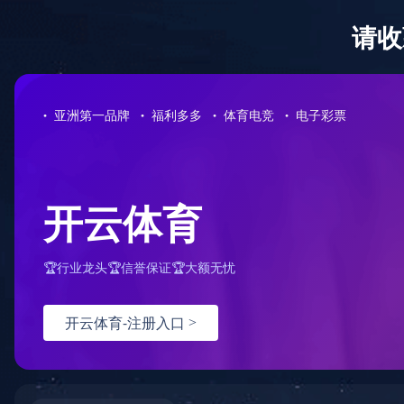
乐动网页版
欢迎光临乐动网页版-乐动（中国） 官网，全国咨询热线：1860
网站乐动网页版
公司简介
产品展示