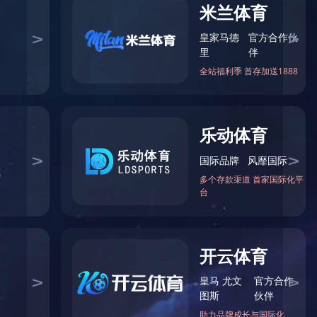
压力容器
塔器
管道安装