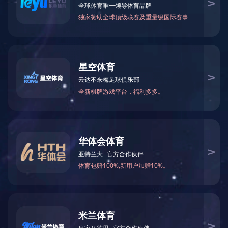
反应釜
国）
船用金属