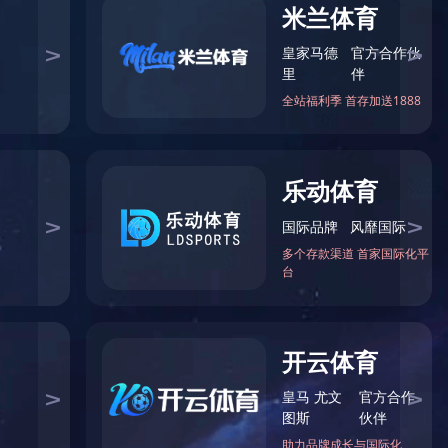
压力容器
塔器
管道安装