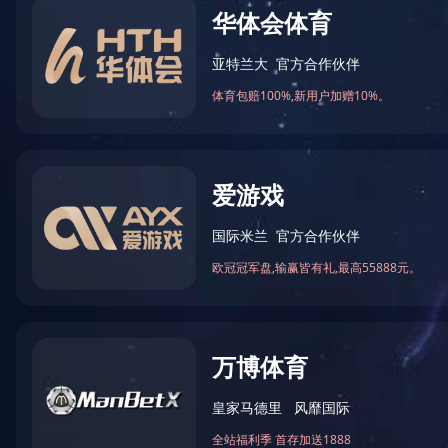
>
您现在的位置：
网站乐动网页版
船用金属配件
乐动网页版-乐动（
反应釜
国）
船