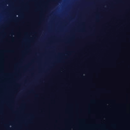
下一条:
船用电舾托架
配件
船用电舾托架
船用