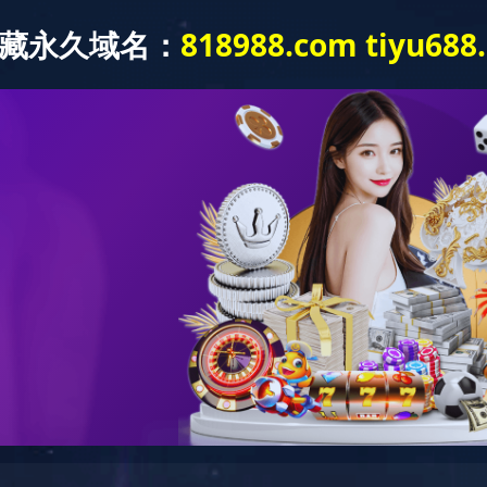
5375526
工程案例
新闻资讯
厂房展示
车间设备